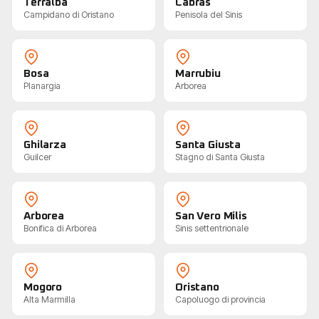
Terralba
Cabras
Campidano di Oristano
Penisola del Sinis
Bosa
Marrubiu
Planargia
Arborea
Ghilarza
Santa Giusta
Guilcer
Stagno di Santa Giusta
Arborea
San Vero Milis
Bonifica di Arborea
Sinis settentrionale
Mogoro
Oristano
Alta Marmilla
Capoluogo di provincia