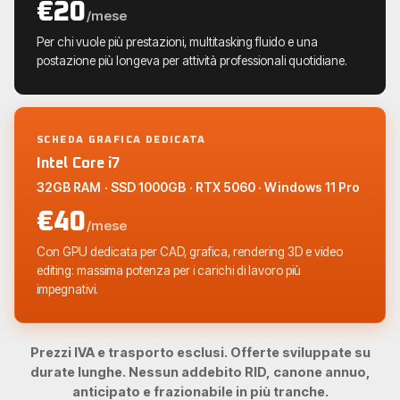
€20
/mese
Per chi vuole più prestazioni, multitasking fluido e una
postazione più longeva per attività professionali quotidiane.
SCHEDA GRAFICA DEDICATA
Intel Core i7
32GB RAM · SSD 1000GB · RTX 5060 · Windows 11 Pro
€40
/mese
Con GPU dedicata per CAD, grafica, rendering 3D e video
editing: massima potenza per i carichi di lavoro più
impegnativi.
Prezzi IVA e trasporto esclusi. Offerte sviluppate su
durate lunghe. Nessun addebito RID, canone annuo,
anticipato e frazionabile in più tranche.