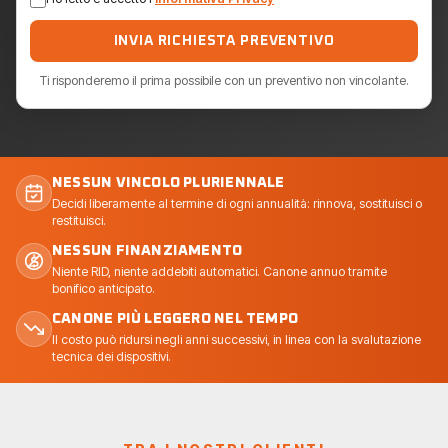
INVIA RICHIESTA PREVENTIVO
Ti risponderemo il prima possibile con un preventivo non vincolante.
NESSUN VINCOLO PLURIENNALE
Decidi liberamente al termine di ogni annualità: rinnova, sostituisci o
restituisci.
NESSUN FINANZIAMENTO
Niente RID, niente addebiti automatici. Canone annuo tramite
bonifico anticipato.
CANONE PIÙ LEGGERO NEL TEMPO
Il costo può ridursi negli anni successivi, in linea con la svalutazione
tecnica dei dispositivi.